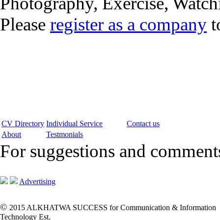
Photography, Exercise, Watc
Please
register as a company
t
CV Directory
Individual Service
Contact us
About
Testmonials
For suggestions and commen
Advertising
©
2015 ALKHATWA SUCCESS for Communication & Information
Technology Est.