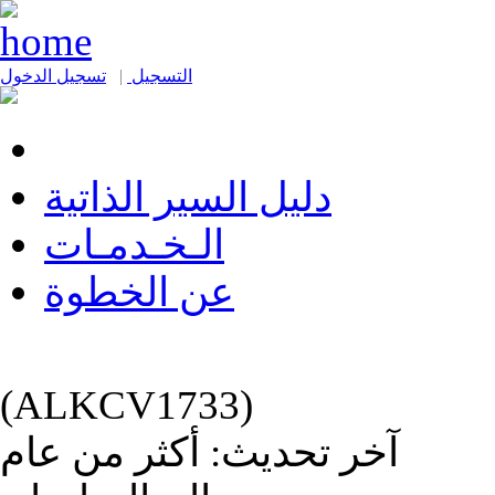
التسجيل
|
تسجيل الدخول
دليل السير الذاتية
الـخـدمـات
عن الخطوة
(ALKCV1733)
آخر تحديث: أكثر من عام