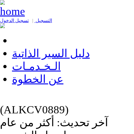
التسجيل
|
تسجيل الدخول
دليل السير الذاتية
الـخـدمـات
عن الخطوة
(ALKCV0889)
آخر تحديث: أكثر من عام