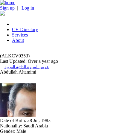
Sign up
|
Log in
CV Directory
Services
About
(ALKCV0353)
Last Updated: Over a year ago
عرض السيرة الذاتية العربية
Abdullah Altamimi
Date of Birth:
28 Jul, 1983
Nationality:
Saudi Arabia
Gender:
Male