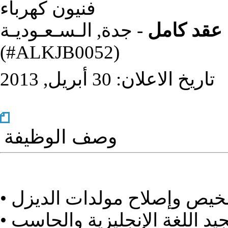
فنيون كهرباء
عقد كامل
- جدة, الـسـعـوديـة
(‎#ALKJB0052)
تاريخ الاعلان: 30 أبريل, 2013
وصف الوظيفة
• قادر على قراءة ومتابعة الخطط. يجيد اللغة الإنجليزية والحاسب